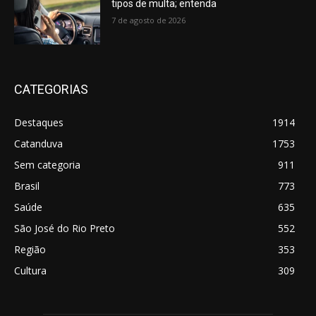
tipos de multa; entenda
7 de agosto de 2026
CATEGORIAS
Destaques
1914
Catanduva
1753
Sem categoria
911
Brasil
773
Saúde
635
São José do Rio Preto
552
Região
353
Cultura
309