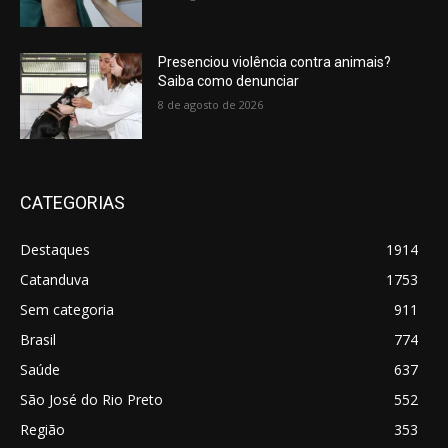
Presenciou violência contra animais?
Saiba como denunciar
8 de agosto de 2026
CATEGORIAS
Destaques
1914
Catanduva
1753
Sem categoria
911
Brasil
774
Saúde
637
São José do Rio Preto
552
Região
353