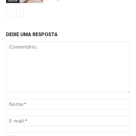
Saúde
DEIXE UMA RESPOSTA
Comentário:
No
E-
mai
Sit