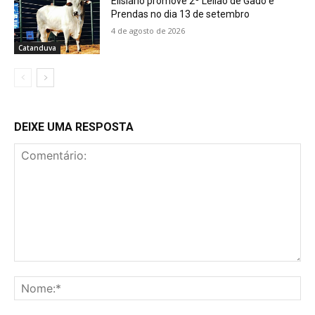
Elisiário promove 2º Leilão de Gado e
Prendas no dia 13 de setembro
4 de agosto de 2026
Catanduva
DEIXE UMA RESPOSTA
Comentário:
No