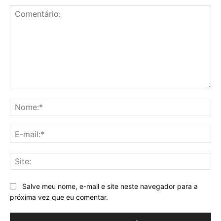
Comentário:
No
E-
mai
Sit
Salve meu nome, e-mail e site neste navegador para a
próxima vez que eu comentar.