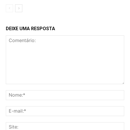
DEIXE UMA RESPOSTA
Comentário:
No
E-
mai
Sit