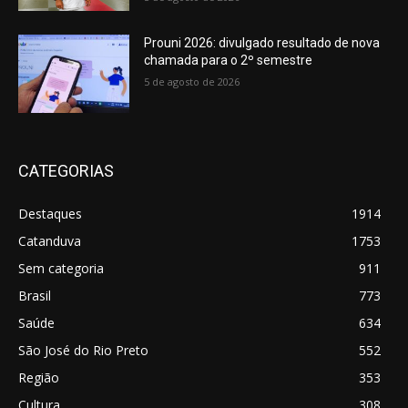
Prouni 2026: divulgado resultado de nova
chamada para o 2º semestre
5 de agosto de 2026
CATEGORIAS
Destaques
1914
Catanduva
1753
Sem categoria
911
Brasil
773
Saúde
634
São José do Rio Preto
552
Região
353
Cultura
308