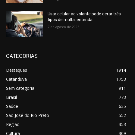
Usar celular ao volante pode gerar três
tipos de multa; entenda
7 de agosto de 2026
CATEGORIAS
Destaques
1914
Catanduva
1753
Sem categoria
911
Brasil
773
Saúde
635
São José do Rio Preto
552
Região
353
Cultura
309