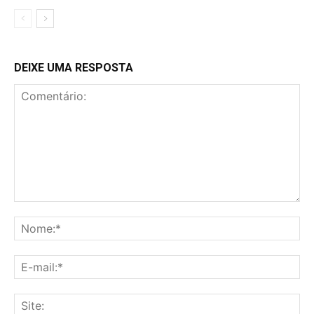
DEIXE UMA RESPOSTA
Comentário:
No
E-
mai
Sit