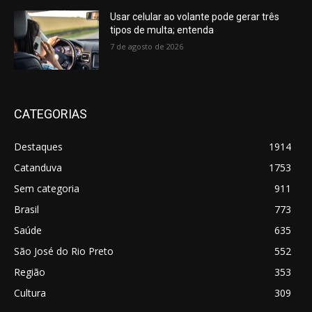
Usar celular ao volante pode gerar três
tipos de multa; entenda
7 de agosto de 2026
CATEGORIAS
Destaques
1914
Catanduva
1753
Sem categoria
911
Brasil
773
Saúde
635
São José do Rio Preto
552
Região
353
Cultura
309