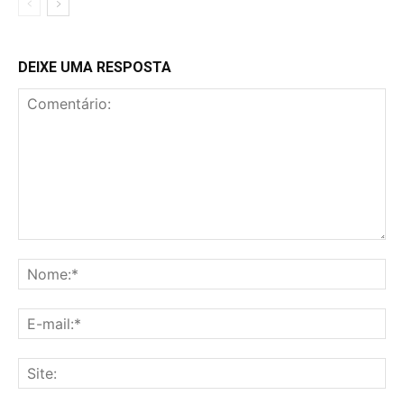
DEIXE UMA RESPOSTA
Comentário:
No
E-
mai
Sit