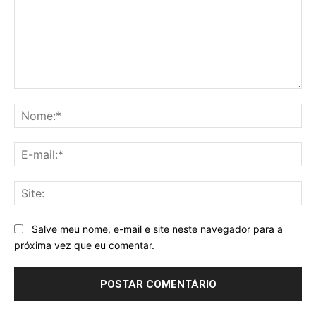
Comentário:
No
E-
mai
Sit
Salve meu nome, e-mail e site neste navegador para a
próxima vez que eu comentar.