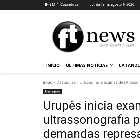
C
quinta-feira, agosto 6, 2026
31.1
Catanduva
INÍCIO
ÚLTIMAS NOTÍCIAS
CATAND
Início
Destaques
Urupês inicia exames de ultrasso
Destaques
Urupês inicia exa
ultrassonografia p
demandas repres