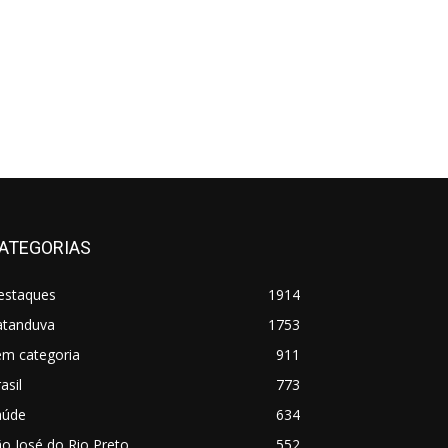
ATEGORIAS
estaques
1914
atanduva
1753
em categoria
911
asil
773
aúde
634
o José do Rio Preto
552