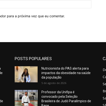
Site:
ador para a próxima vez que eu comentar.
POSTS POPULARES
C
a
Nutricionista do PAS alerta para
D
de
impactos da obesidade na saúde
C
da população
5 de agosto de 2026
S
Br
Professor da Unifipa é
convocado pela Seleção
S
 de
Brasileira de Judô Paralímpico de
Sã
Base