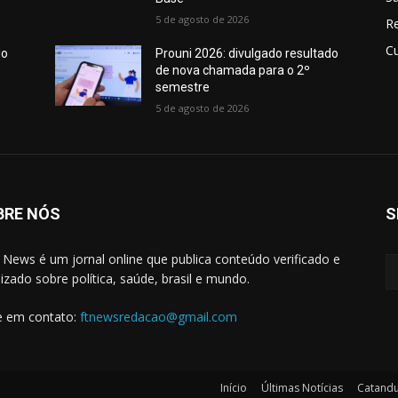
5 de agosto de 2026
R
Cu
do
Prouni 2026: divulgado resultado
de nova chamada para o 2º
semestre
5 de agosto de 2026
BRE NÓS
S
 News é um jornal online que publica conteúdo verificado e
lizado sobre política, saúde, brasil e mundo.
e em contato:
ftnewsredacao@gmail.com
Início
Últimas Notícias
Catand