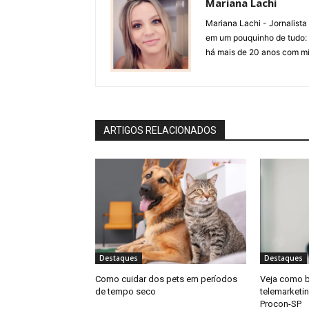
Mariana Lachi
Mariana Lachi - Jornalist
em um pouquinho de tudo: T
há mais de 20 anos com mí
ARTIGOS RELACIONADOS
Destaques
Destaques
Como cuidar dos pets em períodos
Veja como b
de tempo seco
telemarketi
Procon-SP