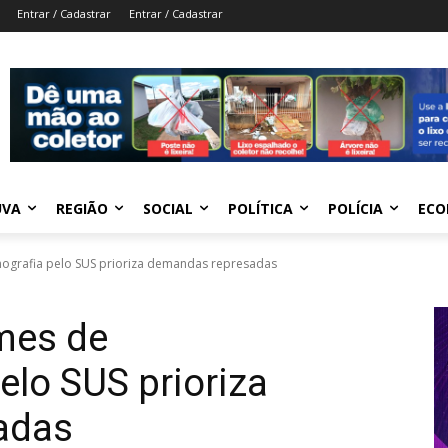
Entrar / Cadastrar
Entrar / Cadastrar
UVA
REGIÃO
SOCIAL
POLÍTICA
POLÍCIA
ECO
nografia pelo SUS prioriza demandas represadas
mes de
elo SUS prioriza
adas