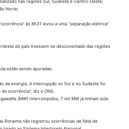
rmalizado nas regiões Sul, Sudeste e Centro-Oeste;
ão Norte;
ocorrência” às 8h31 levou a uma “separação elétrica”
ordeste do país tivessem se desconectado das regiões
nda estão sendo apuradas.
 de energia. A interrupção no Sul e no Sudeste foi
 da ocorrência”, diz o ONS.
egawatts (MW) interrompidos, 7 mil MW já tinham sido
s Roraima não registrou ocorrências de falta de
 ligado ao Sistema Interligado Nacional.