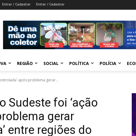
Entrar / Cadastrar
Entrar / Cadastrar
UVA
REGIÃO
SOCIAL
POLÍTICA
POLÍCIA
ECO
ontrolada' após problema gerar...
o Sudeste foi ‘ação
problema gerar
a’ entre regiões do