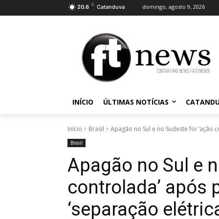
C
domingo, agosto 9, 2026
20.6
Catanduva
INÍCIO
ÚLTIMAS NOTÍCIAS
CATAND
Início
Brasil
Apagão no Sul e no Sudeste foi 'ação c
Brasil
Apagão no Sul e n
controlada’ após 
‘separação elétric