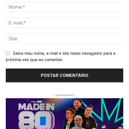
No
E-
mai
Sit
Salve meu nome, e-mail e site neste navegador para a
próxima vez que eu comentar.
- Advertisment -