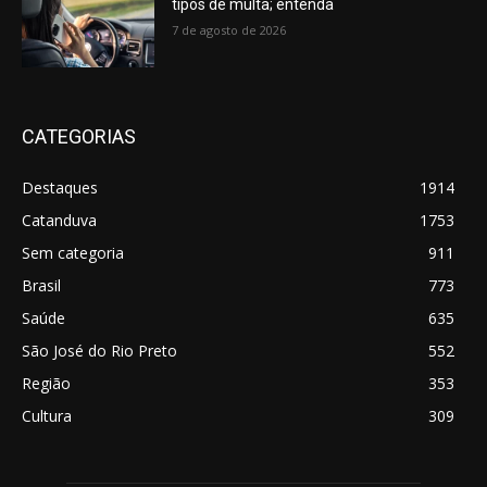
tipos de multa; entenda
7 de agosto de 2026
CATEGORIAS
Destaques
1914
Catanduva
1753
Sem categoria
911
Brasil
773
Saúde
635
São José do Rio Preto
552
Região
353
Cultura
309