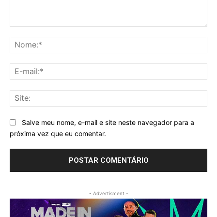
Comentário:
No
E-
mai
Sit
Salve meu nome, e-mail e site neste navegador para a
próxima vez que eu comentar.
- Advertisment -