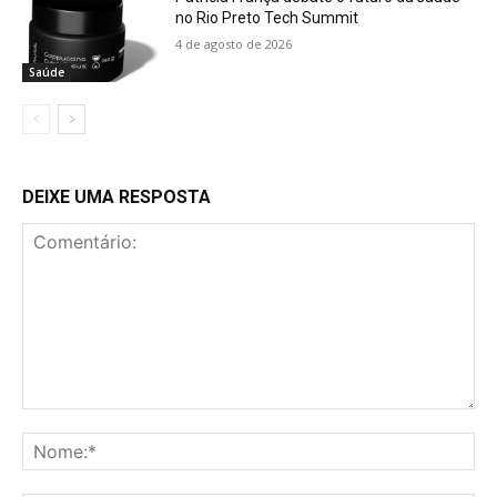
no Rio Preto Tech Summit
4 de agosto de 2026
Saúde
DEIXE UMA RESPOSTA
Comentário:
No