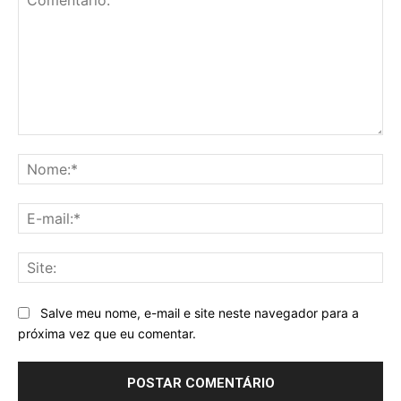
Comentário:
No
E-
mai
Sit
Salve meu nome, e-mail e site neste navegador para a
próxima vez que eu comentar.