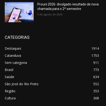
Prouni 2026: divulgado resultado de nova
chamada para o 2º semestre
5 de agosto de 2026
CATEGORIAS
Destaques
1914
Catanduva
1753
Sem categoria
911
Brasil
773
Saúde
634
São José do Rio Preto
552
Região
353
Cultura
308