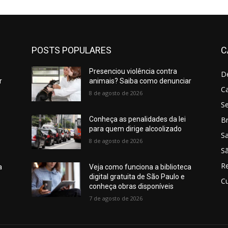
POSTS POPULARES
C
Presenciou violência contra
D
r
animais? Saiba como denunciar
C
8 de agosto de 2026
S
Br
Conheça as penalidades da lei
para quem dirige alcoolizado
S
8 de agosto de 2026
Sã
R
a
Veja como funciona a biblioteca
digital gratuita de São Paulo e
Cu
conheça obras disponíveis
7 de agosto de 2026