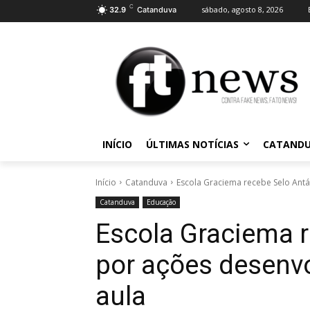
C
sábado, agosto 8, 2026
32.9
Catanduva
INÍCIO
ÚLTIMAS NOTÍCIAS
CATAND
Início
Catanduva
Escola Graciema recebe Selo Antá
Catanduva
Educação
Escola Graciema r
por ações desenvo
aula