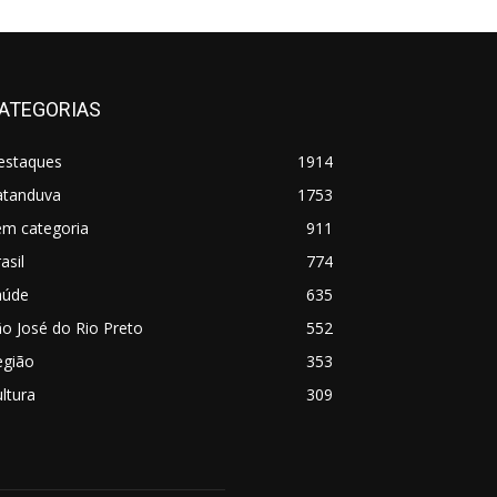
ATEGORIAS
estaques
1914
atanduva
1753
em categoria
911
asil
774
aúde
635
o José do Rio Preto
552
egião
353
ltura
309