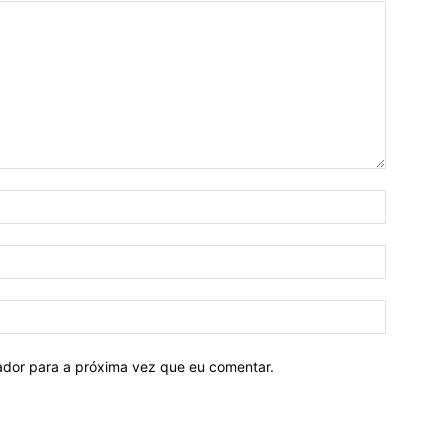
Nome:*
E-
mail:*
Site:
ador para a próxima vez que eu comentar.