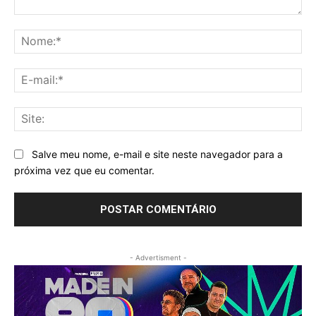
Comentário:
No
E-
mai
Sit
Salve meu nome, e-mail e site neste navegador para a
próxima vez que eu comentar.
- Advertisment -