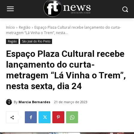
Início
Região
Espaço Plaza Cultural recebe lançamento do curta-
metragem “Lá Vinha o Trem”, nesta...
Região
São José do Rio Preto
Espaço Plaza Cultural recebe
lançamento do curta-
metragem “Lá Vinha o Trem”,
nesta sexta, dia 24
By
Marcia Bernardes
21 de março de 2023