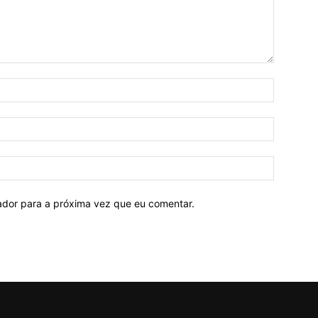
Nome:*
E-
mail:*
Site:
ador para a próxima vez que eu comentar.