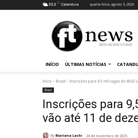
C
quarta-feira, agosto 5, 2026
23.2
Catanduva
INÍCIO
ÚLTIMAS NOTÍCIAS
CATAND
Início
Brasil
Inscrições para 9,5 mil vagas do IBGE
Brasil
Inscrições para 9,
vão até 11 de de
By
Mariana Lachi
24 de novembro de 2025