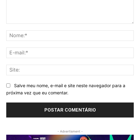
Comentário:
No
E-
mai
Sit
Salve meu nome, e-mail e site neste navegador para a
próxima vez que eu comentar.
- Advertisment -