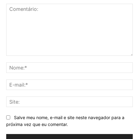
Comentário:
No
E-
mai
Sit
Salve meu nome, e-mail e site neste navegador para a
próxima vez que eu comentar.