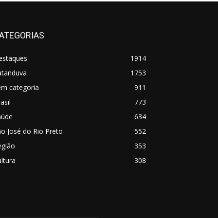
ATEGORIAS
estaques
1914
atanduva
1753
em categoria
911
asil
773
aúde
634
o José do Rio Preto
552
egião
353
ltura
308