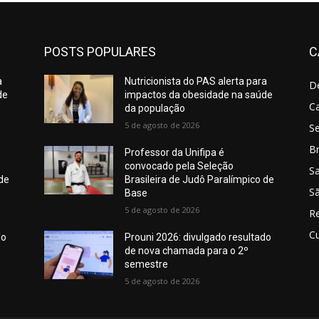
POSTS POPULARES
C
a
Nutricionista do PAS alerta para
D
de
impactos da obesidade na saúde
C
da população
5 de agosto de 2026
S
Br
Professor da Unifipa é
convocado pela Seleção
S
 de
Brasileira de Judô Paralímpico de
Sã
Base
5 de agosto de 2026
R
Cu
do
Prouni 2026: divulgado resultado
de nova chamada para o 2º
semestre
5 de agosto de 2026