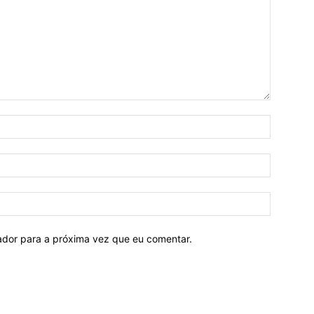
Nome:*
E-
mail:*
Site:
ador para a próxima vez que eu comentar.