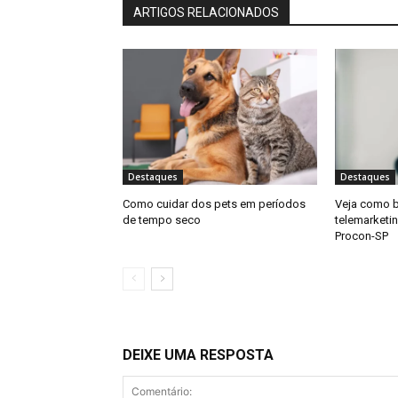
ARTIGOS RELACIONADOS
Destaques
Destaques
Como cuidar dos pets em períodos
Veja como b
de tempo seco
telemarketi
Procon-SP
DEIXE UMA RESPOSTA