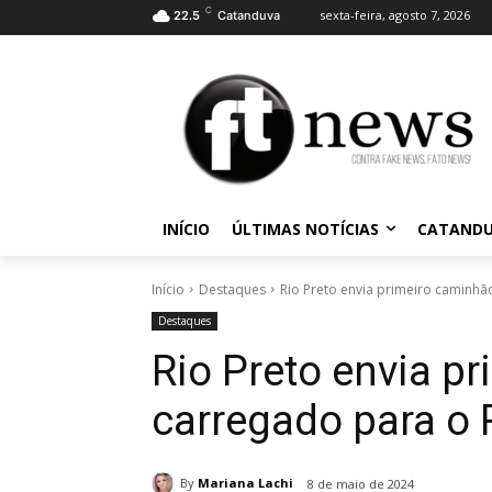
C
sexta-feira, agosto 7, 2026
22.5
Catanduva
INÍCIO
ÚLTIMAS NOTÍCIAS
CATAND
Início
Destaques
Rio Preto envia primeiro caminhã
Destaques
Rio Preto envia p
carregado para o 
By
Mariana Lachi
8 de maio de 2024