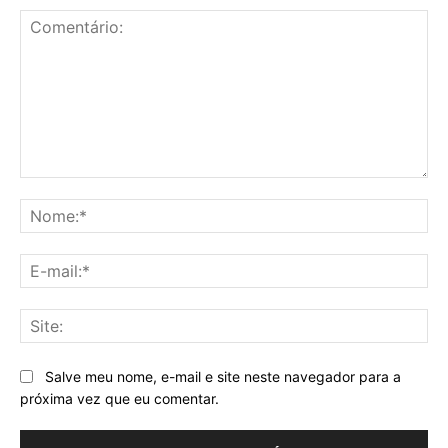
Comentário:
No
E-
mai
Sit
Salve meu nome, e-mail e site neste navegador para a
próxima vez que eu comentar.