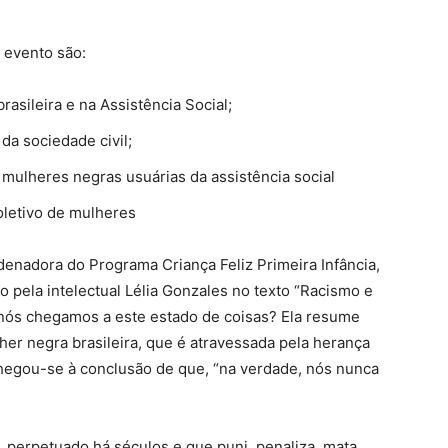
 evento são:
asileira e na Assistência Social;
 da sociedade civil;
 mulheres negras usuárias da assistência social
oletivo de mulheres
denadora do Programa Criança Feliz Primeira Infância,
 pela intelectual Lélia Gonzales no texto “Racismo e
 nós chegamos a este estado de coisas? Ela resume
her negra brasileira, que é atravessada pela herança
chegou-se à conclusão de que, “na verdade, nós nunca
 perpetuado há séculos e que puni, penaliza, mata