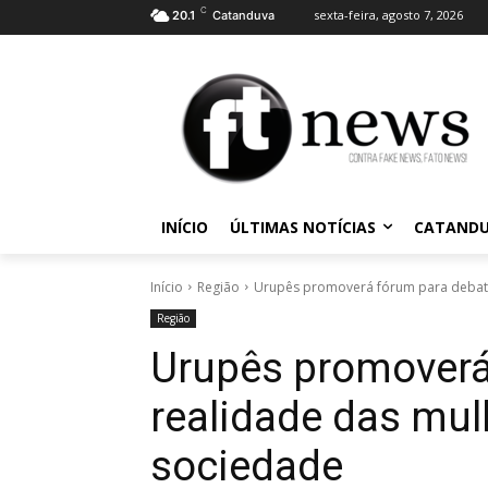
C
sexta-feira, agosto 7, 2026
20.1
Catanduva
INÍCIO
ÚLTIMAS NOTÍCIAS
CATAND
Início
Região
Urupês promoverá fórum para debate
Região
Urupês promoverá
realidade das mul
sociedade