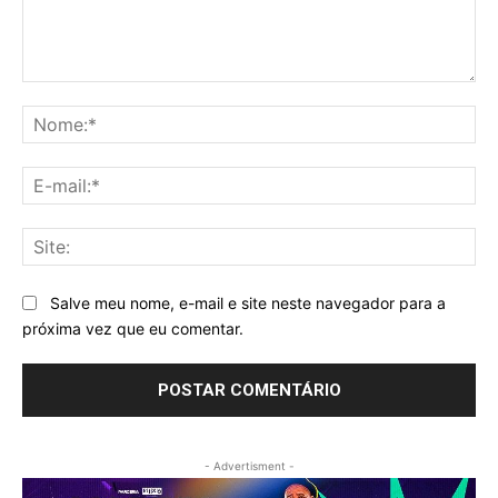
Comentário:
No
E-
mai
Sit
Salve meu nome, e-mail e site neste navegador para a
próxima vez que eu comentar.
- Advertisment -