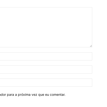
Nome:*
E-
mail:*
Site:
ador para a próxima vez que eu comentar.