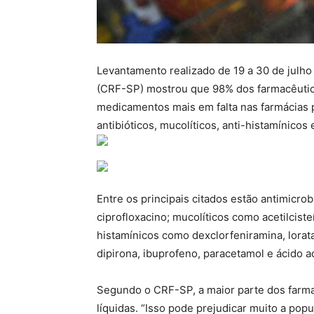
Levantamento realizado de 19 a 30 de julh
(CRF-SP) mostrou que 98% dos farmacêutic
medicamentos mais em falta nas farmácias p
antibióticos, mucolíticos, anti-histamínicos 
Entre os principais citados estão antimicrob
ciprofloxacino; mucolíticos como acetilciste
histamínicos como dexclorfeniramina, lorata
dipirona, ibuprofeno, paracetamol e ácido ace
Segundo o CRF-SP, a maior parte dos farmac
líquidas. “Isso pode prejudicar muito a pop