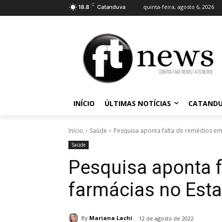
C
quinta-feira, agosto 6, 2026
18.8
Catanduva
INÍCIO
ÚLTIMAS NOTÍCIAS
CATAND
Início
Saúde
Pesquisa aponta falta de remédios em
Saúde
Pesquisa aponta 
farmácias no Est
By
Mariana Lachi
12 de agosto de 2022